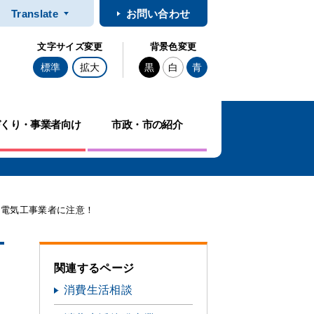
Translate
お問い合わせ
文字サイズ変更
背景色変更
標準
拡大
黒
白
青
づくり・事業者向け
市政・市の紹介
る電気工事業者に注意！
関連するページ
に
消費生活相談