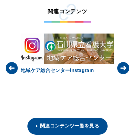
関連コンテンツ
地域ケア総合センターInstagram
IT-CA
プログラ
もたちの
関連コンテンツ一覧を見る