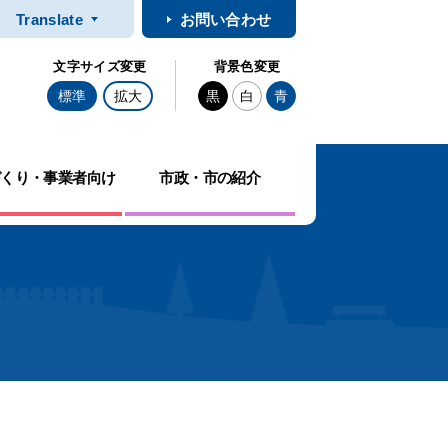
Translate
お問い合わせ
文字サイズ変更
背景色変更
標準
拡大
黒
白
青
づくり・事業者向け
市政・市の紹介