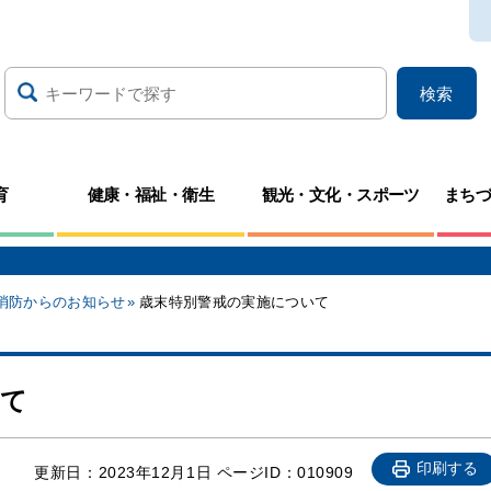
検索
育
健康・福祉・衛生
観光・文化・スポーツ
まち
消防からのお知らせ
歳末特別警戒の実施について
いて
印刷する
更新日：
2023年12月1日
ページID：010909