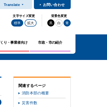
Translate
お問い合わせ
文字サイズ変更
背景色変更
標準
拡大
黒
白
青
づくり・事業者向け
市政・市の紹介
関連するページ
消防本部の概要
災害件数