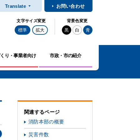
Translate
お問い合わせ
文字サイズ変更
背景色変更
標準
拡大
黒
白
青
づくり・事業者向け
市政・市の紹介
関連するページ
消防本部の概要
災害件数