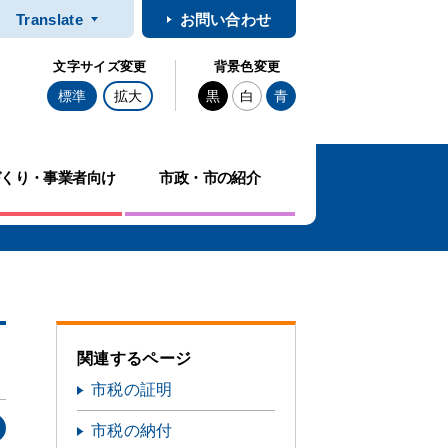
Translate
お問い合わせ
文字サイズ変更
背景色変更
標準
拡大
黒
白
青
づくり・事業者向け
市政・市の紹介
関連するページ
市税の証明
市税の納付