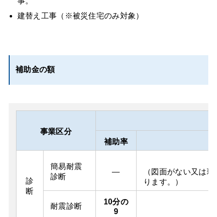
事。
建替え工事（※被災住宅のみ対象）
補助金の額
事業区分
補助率
簡易耐震
―
（図面がない又は現
診断
診
ります。）
断
10分の
耐震診断
9