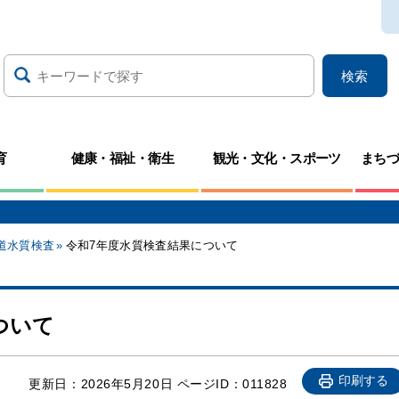
検索
育
健康・福祉・衛生
観光・文化・スポーツ
まち
道水質検査
令和7年度水質検査結果について
ついて
印刷する
更新日：
2026年5月20日
ページID：011828