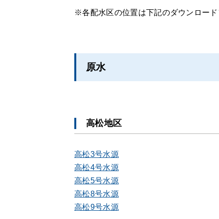
※各配水区の位置は下記のダウンロード
原水
高松地区
高松3号水源
高松4号水源
高松5号水源
高松8号水源
高松9号水源