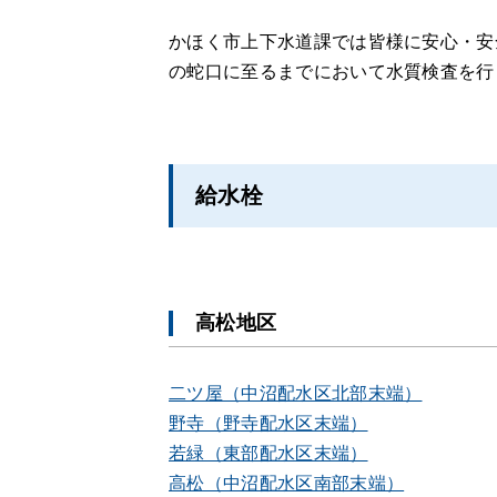
かほく市上下水道課では皆様に安心・安
の蛇口に至るまでにおいて水質検査を行
給水栓
高松地区
二ツ屋（中沼配水区北部末端）
野寺（野寺配水区末端）
若緑（東部配水区末端）
高松（中沼配水区南部末端）