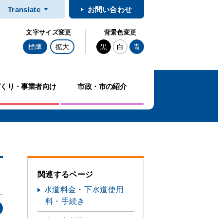
Translate
お問い合わせ
文字サイズ変更
背景色変更
標準
拡大
黒
白
青
づくり・事業者向け
市政・市の紹介
関連するページ
水道料金・下水道使用
料・手続き