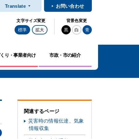
Translate
お問い合わせ
文字サイズ変更
背景色変更
標準
拡大
黒
白
青
づくり・事業者向け
市政・市の紹介
関連するページ
災害時の情報伝達、気象
情報収集