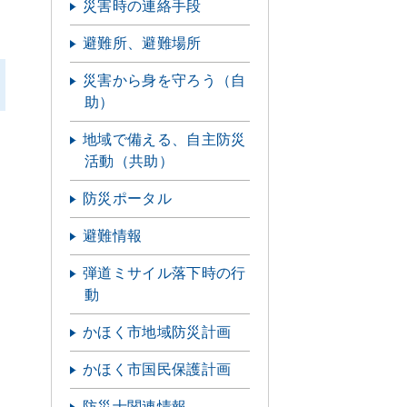
災害時の連絡手段
避難所、避難場所
災害から身を守ろう（自
助）
地域で備える、自主防災
活動（共助）
防災ポータル
避難情報
弾道ミサイル落下時の行
動
かほく市地域防災計画
かほく市国民保護計画
防災士関連情報