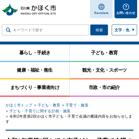
します
Translate
お問い合わせ
検索
文字・色
暮らし・手続き
子ども・教育
健康・福祉・衛生
観光・文化・スポーツ
まちづくり・事業者向け
市政・市の紹介
かほく市トップ
子ども・教育
子育て・施策
子ども・子育てに関する計画・施策
令和2年度第2回かほく市子ども・子育て会議の審議内容をお知らせしま
す