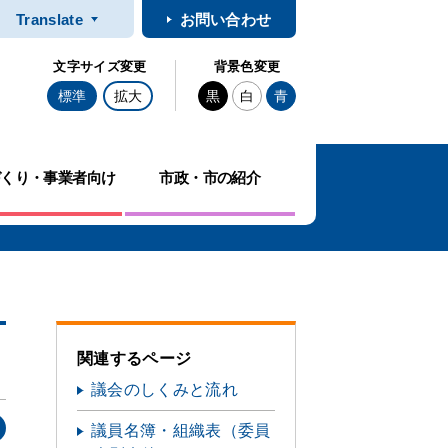
Translate
お問い合わせ
文字サイズ変更
背景色変更
標準
拡大
黒
白
青
づくり・事業者向け
市政・市の紹介
関連するページ
議会のしくみと流れ
議員名簿・組織表（委員