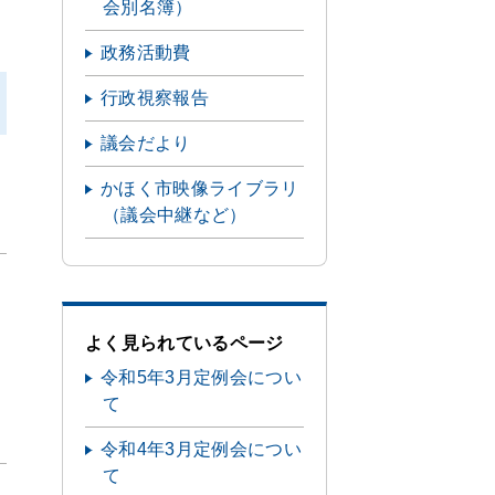
会別名簿）
政務活動費
行政視察報告
議会だより
かほく市映像ライブラリ
（議会中継など）
よく見られているページ
令和5年3月定例会につい
て
令和4年3月定例会につい
て