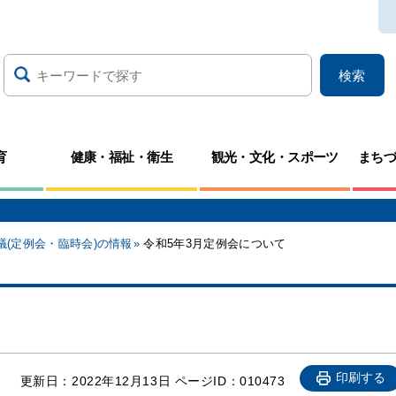
検索
育
健康・福祉・衛生
観光・文化・スポーツ
まち
議(定例会・臨時会)の情報
令和5年3月定例会について
て
印刷する
更新日：
2022年12月13日
ページID：010473