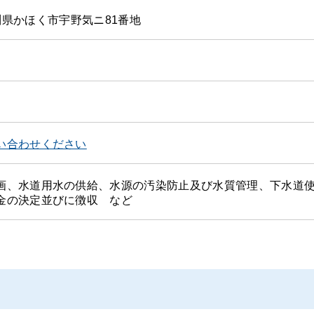
 石川県かほく市宇野気ニ81番地
い合わせください
画、水道用水の供給、水源の汚染防止及び水質管理、下水道
金の決定並びに徴収 など