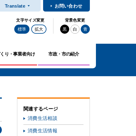
Translate
お問い合わせ
文字サイズ変更
背景色変更
標準
拡大
黒
白
青
づくり・事業者向け
市政・市の紹介
関連するページ
消費生活相談
消費生活情報