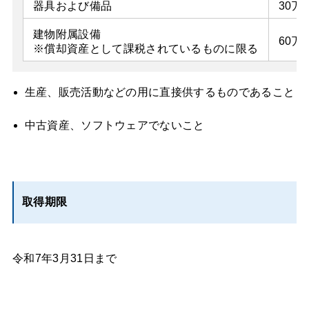
器具および備品
30万
建物附属設備
60万
※償却資産として課税されているものに限る
生産、販売活動などの用に直接供するものであること
中古資産、ソフトウェアでないこと
取得期限
令和7年3月31日まで