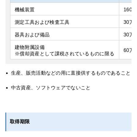
機械装置
160
測定工具および検査工具
30万
器具および備品
30万
建物附属設備
60万
※償却資産として課税されているものに限る
生産、販売活動などの用に直接供するものであること
中古資産、ソフトウェアでないこと
取得期限