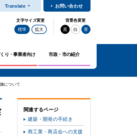
Translate
お問い合わせ
文字サイズ変更
背景色変更
標準
拡大
黒
白
青
づくり・事業者向け
市政・市の紹介
実施について
関連するページ
実
建築・開発の手続き
商工業・商店会への支援