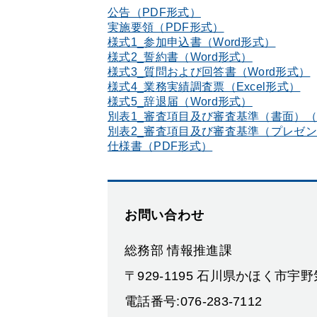
公告（PDF形式）
実施要領（PDF形式）
様式1_参加申込書（Word形式）
様式2_誓約書（Word形式）
様式3_質問および回答書（Word形式）
様式4_業務実績調査票（Excel形式）
様式5_辞退届（Word形式）
別表1_審査項目及び審査基準（書面）（
別表2_審査項目及び審査基準（プレゼン
仕様書（PDF形式）
お問い合わせ
総務部 情報推進課
〒929-1195 石川県かほく市宇
電話番号:076-283-7112