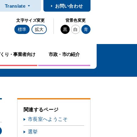
Translate
お問い合わせ
文字サイズ変更
背景色変更
標準
拡大
黒
白
青
づくり・事業者向け
市政・市の紹介
関連するページ
市長室へようこそ
選挙