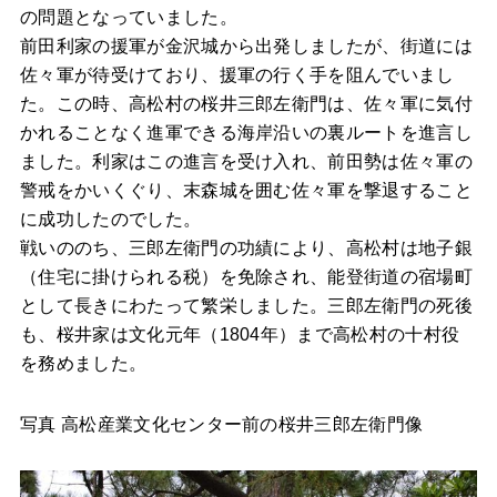
の問題となっていました。
前田利家の援軍が金沢城から出発しましたが、街道には
佐々軍が待受けており、援軍の行く手を阻んでいまし
た。この時、高松村の桜井三郎左衛門は、佐々軍に気付
かれることなく進軍できる海岸沿いの裏ルートを進言し
ました。利家はこの進言を受け入れ、前田勢は佐々軍の
警戒をかいくぐり、末森城を囲む佐々軍を撃退すること
に成功したのでした。
戦いののち、三郎左衛門の功績により、高松村は地子銀
（住宅に掛けられる税）を免除され、能登街道の宿場町
として長きにわたって繁栄しました。三郎左衛門の死後
も、桜井家は文化元年（1804年）まで高松村の十村役
を務めました。
写真 高松産業文化センター前の桜井三郎左衛門像