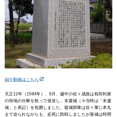
紹介動画はこちら
天正12年（1584年）、9月、越中の佐々成政は前田利家
の領地の分断を狙って侵攻し、末森城（※当時は「末盛
城」と表記）を包囲しました。籠城部隊は佐々軍に本丸
まで迫られながらも、必死に防戦しましたが落城は時間