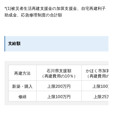
*(1)被災者生活再建支援金の加算支援金、自宅再建利子
助成金、応急修理制度の合計額
支給額
石川県支援額
かほく市加算
再建方法
（再建費用の10％）
（再建費用の1
新築・購入
上限200万円
上限100万
修繕
上限100万円
上限25万