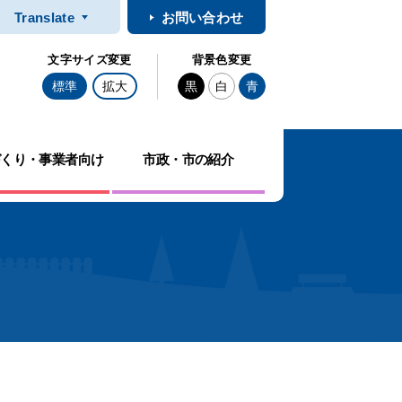
Translate
お問い合わせ
文字サイズ変更
背景色変更
標準
拡大
黒
白
青
づくり・事業者向け
市政・市の紹介