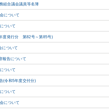
務組合議会議員等名簿
時会について
会について
年度発行分 第82号～第85号)
会について
視察報告について
会について
(令和5年度交付分)
会について
時会について