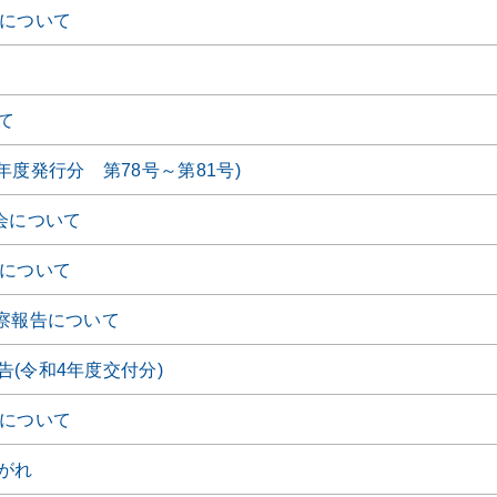
会について
て
年度発行分 第78号～第81号)
会について
会について
視察報告について
(令和4年度交付分)
会について
がれ